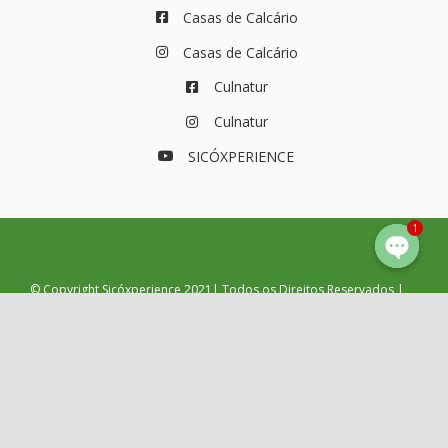
Casas de Calcário
Casas de Calcário
Culnatur
Culnatur
SICÓXPERIENCE
1
© Copyright Sicóxperience 2021| Todos os Direitos Reservados |
Política de Privacidade e Cookies
|
Termos e Condições
|
Livro de
Reclamações
| Webdesign by
NUSA