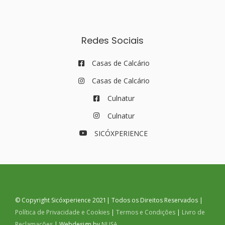
Redes Sociais
Casas de Calcário
Casas de Calcário
Culnatur
Culnatur
SICÓXPERIENCE
© Copyright Sicóxperience 2021| Todos os Direitos Reservados |
Política de Privacidade e Cookies
|
Termos e Condições
|
Livro de
Reclamações
| Webdesign by
NUSA