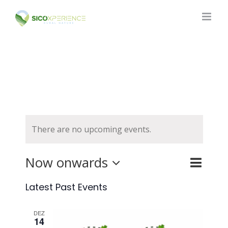
Skip
to
content
There are no upcoming events.
Now onwards
Event
Events
List
Search
Views
Search
Select
Latest Past Events
and
Naviga
date.
Views
DEZ
14
Navigat