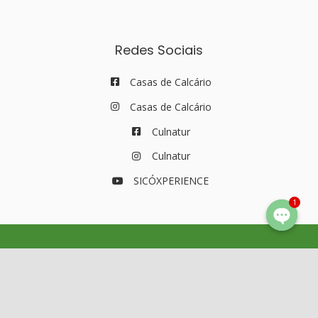
Redes Sociais
Casas de Calcário
Casas de Calcário
Culnatur
Culnatur
SICÓXPERIENCE
1
© Copyright Sicóxperience 2021| Todos os Direitos Reservados |
Política de Privacidade e Cookies
|
Termos e Condições
|
Livro de
Reclamações
| Webdesign by
NUSA