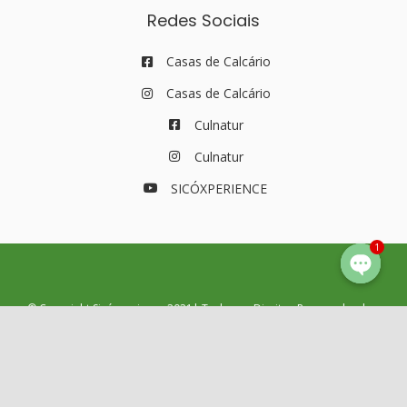
Redes Sociais
Casas de Calcário
Casas de Calcário
Culnatur
Culnatur
SICÓXPERIENCE
1
© Copyright Sicóxperience 2021| Todos os Direitos Reservados |
Política de Privacidade e Cookies
|
Termos e Condições
|
Livro de
Reclamações
| Webdesign by
NUSA