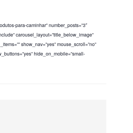
produtos-para-caminhar” number_posts=”3″
nclude” carousel_layout=”title_below_image”
l_items=”” show_nav=”yes” mouse_scroll=”no”
_buttons=”yes” hide_on_mobile=”small-