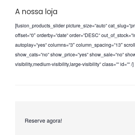
A nossa loja
[fusion_products_slider picture_size=”auto” cat_slug=”
offset=”0″ orderby=”date” order=”DESC” out_of_stock=”i
autoplay=”yes” columns=”3″ column_spacing=”13″ scrol
show_cats=”no” show_price=”yes” show_sale=”no” show
visibility,medium-visibility,large-visibility” class=”” id=”” /]
Reserve agora!