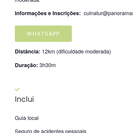
culnatur@panoramase
Informações e Inscrições:
WHATSAPP
12km (dificuldade moderada)
Distãncia:
3h30m
Duração:
Inclui
Guia local
Seguro de acidentes pessoais