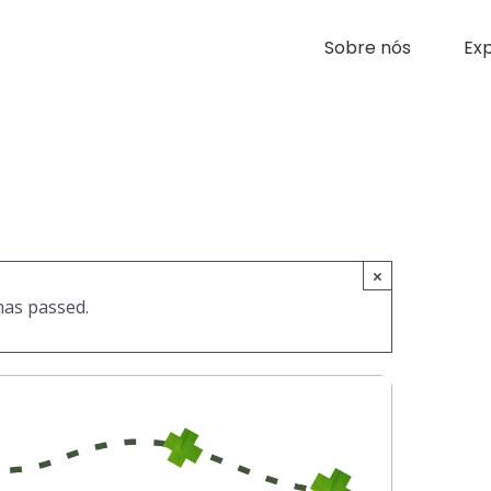
Sobre nós
Exp
×
has passed.