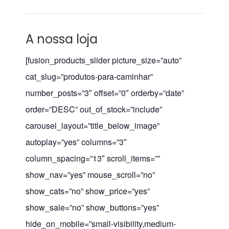
A nossa loja
[fusion_products_slider picture_size=”auto”
cat_slug=”produtos-para-caminhar”
number_posts=”3″ offset=”0″ orderby=”date”
order=”DESC” out_of_stock=”include”
carousel_layout=”title_below_image”
autoplay=”yes” columns=”3″
column_spacing=”13″ scroll_items=””
show_nav=”yes” mouse_scroll=”no”
show_cats=”no” show_price=”yes”
show_sale=”no” show_buttons=”yes”
hide_on_mobile=”small-visibility,medium-