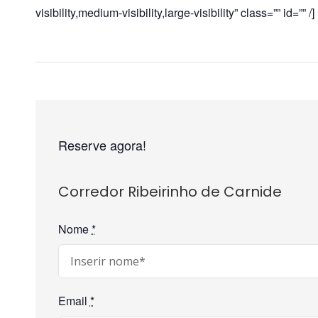
visibility,medium-visibility,large-visibility” class=”” id=”” /]
Reserve agora!
Corredor Ribeirinho de Carnide
Nome
*
Email
*