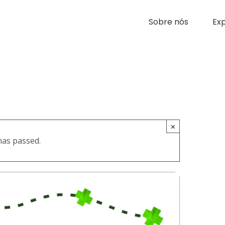
Sobre nós
Exp
×
has passed.