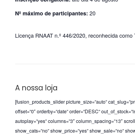
20
Nº máximo de participantes:
Licença RNAAT n.º 446/2020, reconhecida como 
A nossa loja
[fusion_products_slider picture_size=”auto” cat_slug=”
offset=”0″ orderby=”date” order=”DESC” out_of_stock=”i
autoplay=”yes” columns=”3″ column_spacing=”13″ scrol
show_cats=”no” show_price=”yes” show_sale=”no” show