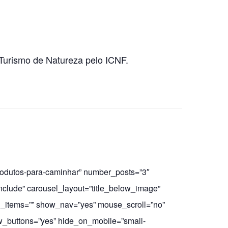
Turismo de Natureza pelo ICNF.
produtos-para-caminhar” number_posts=”3″
nclude” carousel_layout=”title_below_image”
l_items=”” show_nav=”yes” mouse_scroll=”no”
_buttons=”yes” hide_on_mobile=”small-