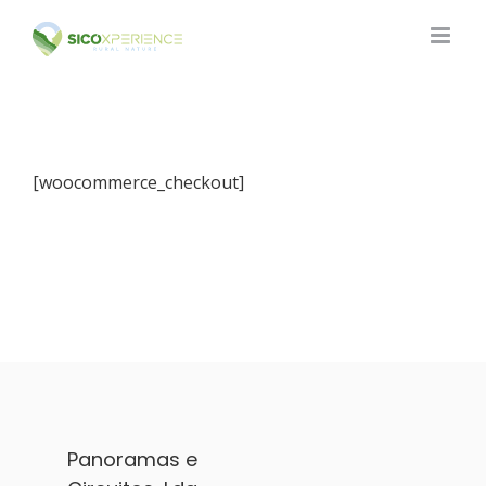
Skip
to
content
[woocommerce_checkout]
Panoramas e