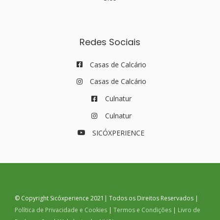
Redes Sociais
Casas de Calcário
Casas de Calcário
Culnatur
Culnatur
SICÓXPERIENCE
© Copyright Sicóxperience 2021| Todos os Direitos Reservados |
Política de Privacidade e Cookies
|
Termos e Condições
|
Livro de